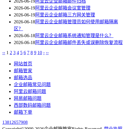
2026-06-19
阿里云企业邮箱邮件归档
2026-06-19
阿里云企业邮箱会议室管理
2026-06-19
阿里云企业邮箱三方网关管理
2026-06-18
阿里云企业邮箱管理员如何使用邮箱隔离
区？
2026-06-18
阿里云企业邮箱系统通知管理是什么？
2026-06-18
阿里云企业邮箱邮件丢失或误删除恢复流程
‹‹
1
2
3
4
5
6
7
8
9
10
›
››
网站首页
邮箱管家
邮箱选品
企业邮箱常见问题
阿里云邮箱问题
网易邮箱问题
西部数码邮箱问题
邮箱下单
13812657908
Copyright©2009-2026企业邮箱管家Rights Reserved.
营业执照