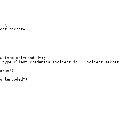
' \

ent_secret=...'
w-form-urlencoded");

_type=client_credentials&client_id=...&client_secret=...
oken")

urlencoded")
