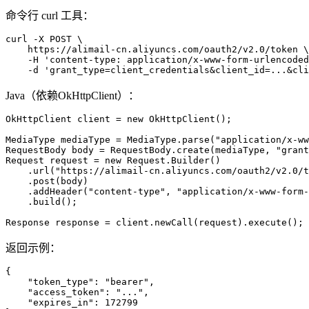
命令行 curl 工具：
curl -X POST \

    https://alimail-cn.aliyuncs.com/oauth2/v2.0/token \

    -H 'content-type: application/x-www-form-urlencoded
    -d 'grant_type=client_credentials&client_id=...&cli
Java（依赖OkHttpClient）：
OkHttpClient client = new OkHttpClient();

MediaType mediaType = MediaType.parse("application/x-ww
RequestBody body = RequestBody.create(mediaType, "grant
Request request = new Request.Builder()

    .url("https://alimail-cn.aliyuncs.com/oauth2/v2.0/t
    .post(body)

    .addHeader("content-type", "application/x-www-form-
    .build();

Response response = client.newCall(request).execute();
返回示例：
{

    "token_type": "bearer",

    "access_token": "...",

    "expires_in": 172799
